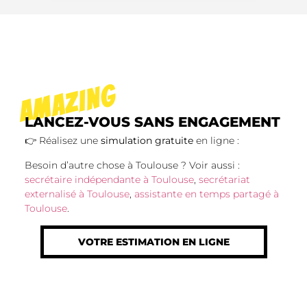
AMAZING
LANCEZ-VOUS SANS ENGAGEMENT
👉 Réalisez une
simulation gratuite
en ligne :
Besoin d’autre chose à Toulouse ? Voir aussi :
secrétaire indépendante à Toulouse
,
secrétariat
externalisé à Toulouse
,
assistante en temps partagé à
Toulouse
.
VOTRE ESTIMATION EN LIGNE