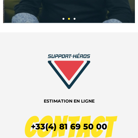
VINCENT
MAISONNEUVE
DIRIGEANT
ASSUR&SENS &
CÉLÉRYS CONSEIL​
ESTIMATION EN LIGNE
VOIR LA VIDÉO
CONTACT
+33(4) 81 69 50 00