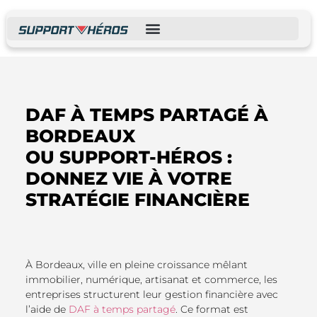
VOTRE ADMINISTRATIF VOUS FREINE ?
EXTERNALISER VOTRE ADMINISTRATIF
DAF À TEMPS PARTAGÉ À
BORDEAUX
OU SUPPORT-HÉROS :
DONNEZ VIE À VOTRE
STRATÉGIE FINANCIÈRE
À Bordeaux, ville en pleine croissance mêlant
immobilier, numérique, artisanat et commerce, les
entreprises structurent leur gestion financière avec
l’aide de
DAF à temps partagé
. Ce format est