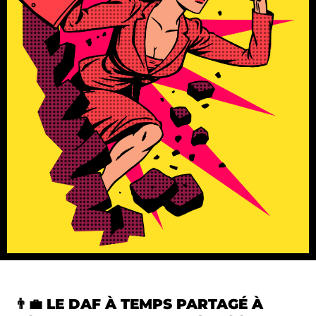
👨‍💼 LE DAF À TEMPS PARTAGÉ À