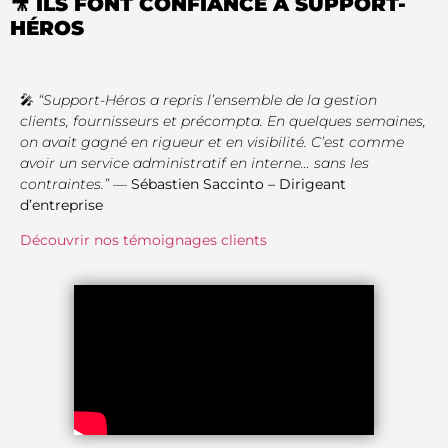
🎥 ILS FONT CONFIANCE À SUPPORT-
HÉROS
🎤
“Support-Héros a repris l’ensemble de la gestion
clients, fournisseurs et précompta. En quelques semaines,
on avait gagné en rigueur et en visibilité. C’est comme
avoir un service administratif en interne… sans les
contraintes.”
—
Sébastien Saccinto – Dirigeant
d’entreprise
Découvrir nos témoignages clients