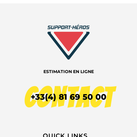
ESTIMATION EN LIGNE
CONTACT
+33(4) 81 69 50 00
QUICK LINKS​