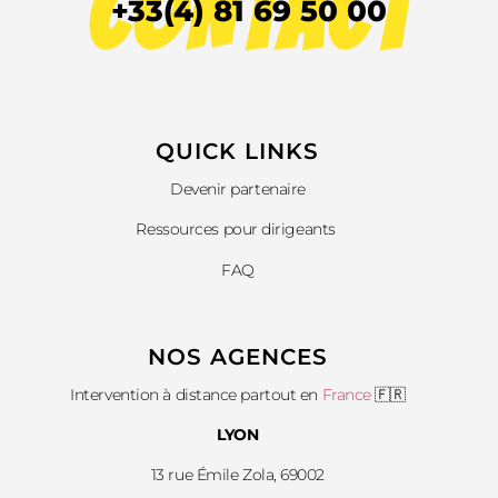
CONTACT
+33(4) 81 69 50 00
QUICK LINKS​
Devenir partenaire
Ressources pour dirigeants
FAQ
NOS AGENCES
Intervention à distance partout en
France
🇫🇷
LYON
13 rue Émile Zola, 69002