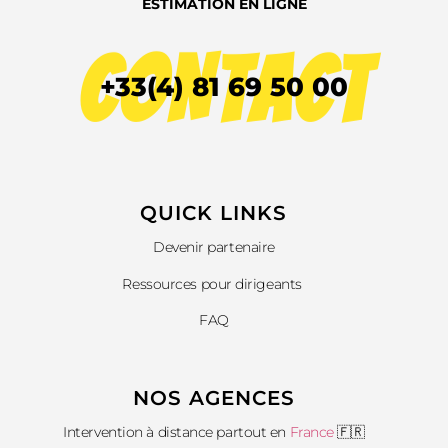
ESTIMATION EN LIGNE
VOIR LA VIDÉO
CONTACT
+33(4) 81 69 50 00
QUICK LINKS​
Devenir partenaire
Ressources pour dirigeants
FAQ
NOS AGENCES
Intervention à distance partout en
France
🇫🇷