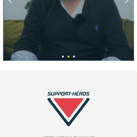
VINCENT
MAISONNEUVE
DIRIGEANT
ASSUR&SENS &
CÉLÉRYS CONSEIL​