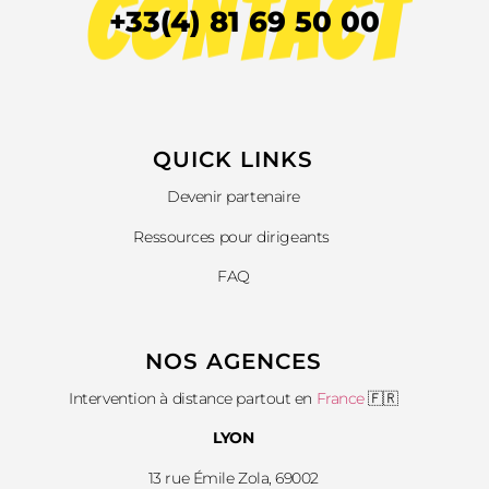
CONTACT
+33(4) 81 69 50 00
QUICK LINKS​
Devenir partenaire
Ressources pour dirigeants
FAQ
NOS AGENCES
Intervention à distance partout en
France
🇫🇷
LYON
13 rue Émile Zola, 69002