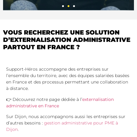
VINCENT
MAISONNEUVE
VOUS RECHERCHEZ UNE SOLUTION
D’EXTERNALISATION ADMINISTRATIVE
DIRIGEANT
PARTOUT EN FRANCE ?
ASSUR&SENS &
CÉLÉRYS CONSEIL​
Support-Héros accompagne des entreprises sur
VOIR LA VIDÉO
l’ensemble du territoire, avec des équipes salariées basées
en France et des processus permettant une collaboration
à distance.
👉 Découvrez notre page dédiée à l’
externalisation
administrative en France
Sur Dijon, nous accompagnons aussi les entreprises sur
d’autres besoins :
gestion administrative pour PME à
Dijon
.