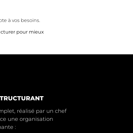
pte à vos besoins.
ucturer pour mieux
 STRUCTURANT
plet, réalisé par un chef
ace une organisation
mante :