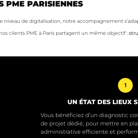
S PME PARISIENNES
tre niveau de digitalisation, notre accompagnement s’ada
 nos clients PME à Paris partagent un même objectif :
str
1
UN ÉTAT DES LIEUX
Vous bénéficiez d’un diagnostic com
de projet dédié, pour mettre en pl
administrative efficiente et perfor