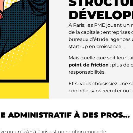
STRUCTUR
DÉVELOP
À Paris, les PME jouent un 
de la capitale : entreprise
bureaux d’étude, agences c
start-up en croissance…
Mais quelle que soit leur tai
point de friction
: plus de 
responsabilités.
Et si vous choisissiez une 
contrôle, sans recruter ou t
E ADMINISTRATIF À DES PROS…
ive ou un RAF à Paris est une option courante.