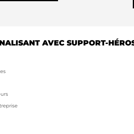
RNALISANT AVEC SUPPORT-HÉRO
xes
eurs
treprise