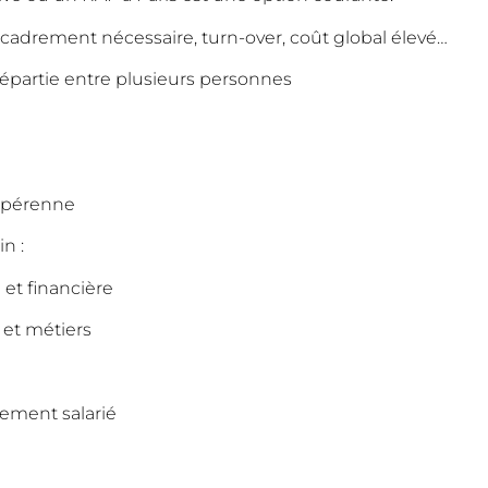
, encadrement nécessaire, turn-over, coût global élevé…
répartie entre plusieurs personnes
t pérenne
n :
 et financière
 et métiers
ement salarié