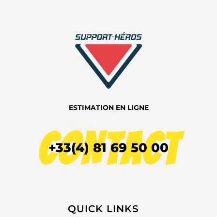
ESTIMATION EN LIGNE
CONTACT
+33(4) 81 69 50 00
QUICK LINKS​