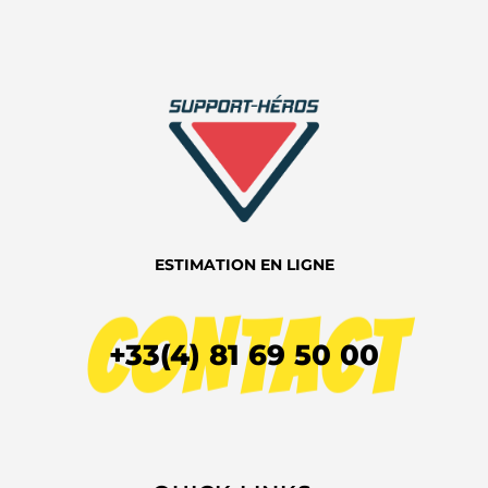
ESTIMATION EN LIGNE
CONTACT
+33(4) 81 69 50 00