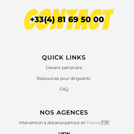
CONTACT
+33(4) 81 69 50 00
QUICK LINKS​
Devenir partenaire
Ressources pour dirigeants
FAQ
NOS AGENCES
Intervention à distance partout en
France
🇫🇷
LYON