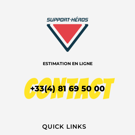
ESTIMATION EN LIGNE
CONTACT
+33(4) 81 69 50 00
QUICK LINKS​