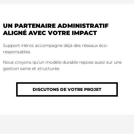
MAISONNEUVE
DIRIGEANT
ASSUR&SENS &
UN PARTENAIRE ADMINISTRATIF
CÉLÉRYS CONSEIL​
ALIGNÉ AVEC VOTRE IMPACT
Support-Héros accompagne déjà des réseaux éco-
VOIR LA VIDÉO
responsables.
Nous croyons qu’un modèle durable repose aussi sur une
gestion saine et structurée.
DISCUTONS DE VOTRE PROJET