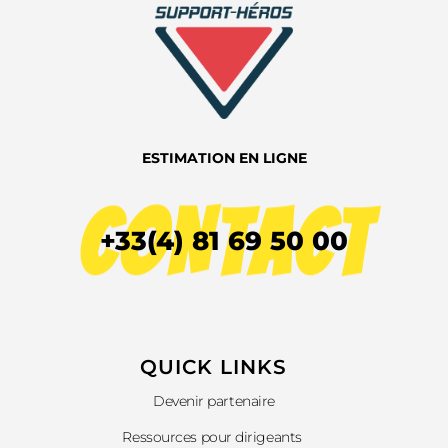
ESTIMATION EN LIGNE
CONTACT
+33(4) 81 69 50 00
QUICK LINKS​
Devenir partenaire
Ressources pour dirigeants