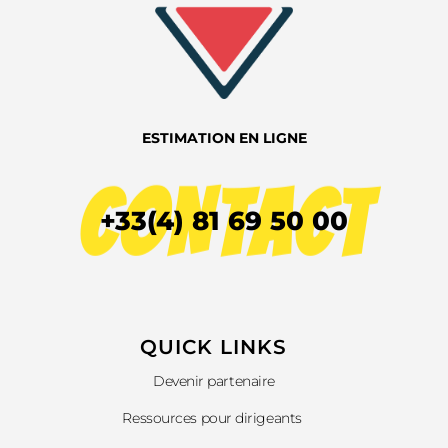
ESTIMATION EN LIGNE
CONTACT
+33(4) 81 69 50 00
QUICK LINKS​
Devenir partenaire
Ressources pour dirigeants