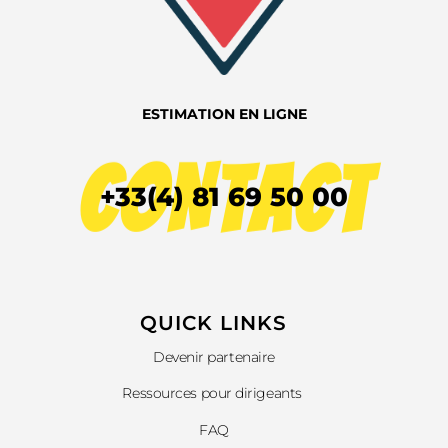
ESTIMATION EN LIGNE
CONTACT
+33(4) 81 69 50 00
QUICK LINKS​
Devenir partenaire
Ressources pour dirigeants
FAQ